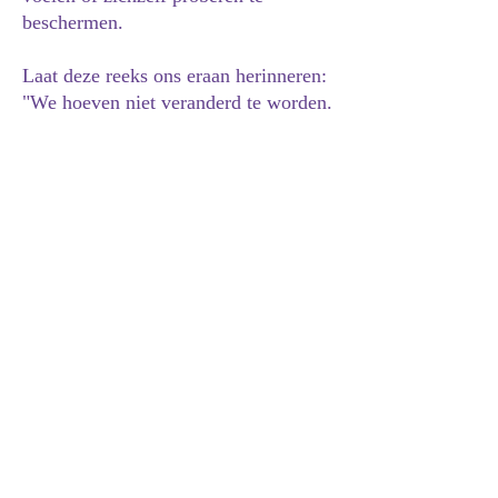
beschermen.
Laat deze reeks ons eraan herinneren:
"We hoeven niet veranderd te worden.
We willen begrepen worden."
Perfect voor: ouders, leerkrachten,
begeleiders, opvoeders, therapeuten,
jeugdwerkers en iedereen die
betrokken wil zijn bij het creëren van
ruimte voor emotionele veiligheid en
authentieke verbondenheid.
NEURODIVERSITY